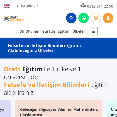
OFİSLERİMİZ
0312 911 22 50
Dil Okulları
Yurtdışı Eğitim
Ülkeler
Felsefe ve İletişim Bilimleri Eğitimi
Alabileceğiniz Ülkeler
Draft
Eğitim
İle 1 ülke ve 1
üniversitede
Felsefe ve İletişim Bilimleri
eğitimi
alabilirsiniz
ayar
Geleceğin Bilgisayar Bilimleri Mühendisleri,
Ulu
Uluslararası ...
İng