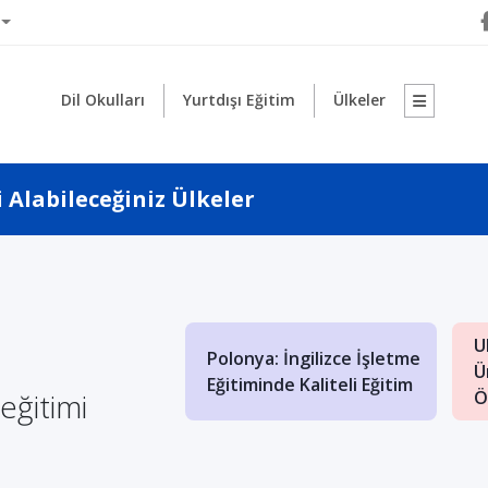
Dil Okulları
Yurtdışı Eğitim
Ülkeler
 Alabileceğiniz Ülkeler
1
ya'da Yüksek
U
Polonya: İngilizce İşletme
Eğitimi Almanın
Ü
Eğitiminde Kaliteli Eğitim
ları
eğitimi
Ö