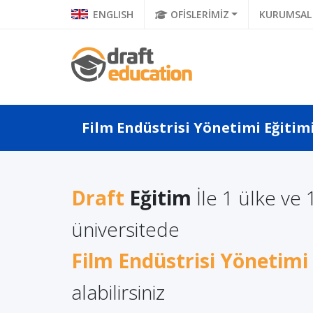
ENGLISH
OFİSLERİMİZ
KURUMSAL
Film Endüstrisi Yönetimi Eğitimi
Draft
Eğitim
İle 1 ülke ve 
a Türkçe
Dünyanın En İyi Film
Litvan
üniversitede
 Ne Diyor?
Okullarından Biri:
Lisans 
a Di...
Film Endüstrisi Yönetimi
Varşova Film Okulu...
Avantaj
alabilirsiniz