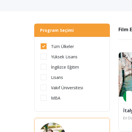
Film 
Program Seçimi
Tüm Ülkeler
Yüksek Lisans
İngilizce Eğitim
Lisans
Vakıf Üniversitesi
MBA
İtal
En Dü