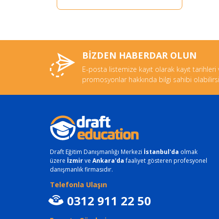
BİZDEN HABERDAR OLUN
E-posta listemize kayıt olarak kayıt tarihleri
promosyonlar hakkında bilgi sahibi olabilirsi
Draft Eğitim Danışmanlığı Merkezi
İstanbul'da
olmak
üzere
İzmir
ve
Ankara'da
faaliyet gösteren profesyonel
danışmanlık firmasıdır.
Telefonla Ulaşın
0312 911 22 50