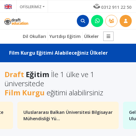
OFİSLERİMİZ
0312 911 22 50
Dil Okulları
Yurtdışı Eğitim
Ülkeler
Film Kurgu Eğitimi Alabileceğiniz Ülkeler
Draft
Eğitim
İle 1 ülke ve 1
üniversitede
Film Kurgu
eğitimi alabilirsiniz
ce
Uluslararası Balkan Üniversitesi Bilgisayar
Gel
Mühendisliği Yü...
Ulu