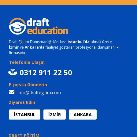
Draft Eğitim Danışmanlığı Merkezi
İstanbul'da
olmak üzere
İzmir
ve
Ankara'da
faaliyet gösteren profesyonel danışmanlık
firmasıdır.
Telefonla Ulaşın
0312 911 22 50
E-posta Gönderin
info@draftegitim.com
Ziyaret Edin
İSTANBUL
İZMİR
ANKARA
DRAFT EĞİTİM