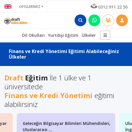
OFİSLERİMİZ
0312 911 22 50
Dil Okulları
Yurtdışı Eğitim
Ülkeler
Finans ve Kredi Yönetimi Eğitimi Alabileceğiniz
Ülkeler
Draft
Eğitim
İle 1 ülke ve 1
üniversitede
Finans ve Kredi Yönetimi
eğitimi
alabilirsiniz
ayar
Geleceğin Bilgisayar Bilimleri Mühendisleri,
Ulu
Uluslararası ...
İng