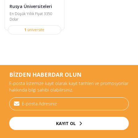
Rusya Üniversiteleri
En Düşük Yıllık Fiyat 3350
Dolar
1
üniversite
BİZDEN HABERDAR OLUN
E-posta listemize kayıt olarak kayıt tarihleri ve promosyonlar
hakkında bilgi sahibi olabilirsiniz.
KAYIT OL