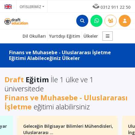
OFİSLERİMİZ
0312 911 22 50
Dil Okulları
Yurtdışı Eğitim
Ülkeler
Finans ve Muhasebe - Uluslararası İşletme
Eğitimi Alabileceğiniz Ülkeler
Draft
Eğitim
İle 1 ülke ve 1
üniversitede
Finans ve Muhasebe - Uluslararası
İşletme
eğitimi alabilirsiniz
ayar
Geleceğin Bilgisayar Bilimleri Mühendisleri,
Ulu
Uluslararası ...
İng