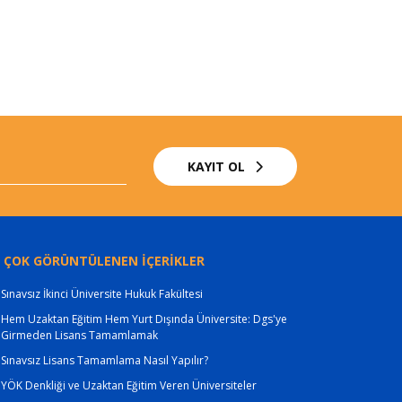
KAYIT OL
 ÇOK GÖRÜNTÜLENEN İÇERİKLER
Sınavsız İkinci Üniversite Hukuk Fakültesi
Hem Uzaktan Eğitim Hem Yurt Dışında Üniversite: Dgs'ye
Girmeden Lisans Tamamlamak
Sınavsız Lisans Tamamlama Nasıl Yapılır?
YÖK Denkliği ve Uzaktan Eğitim Veren Üniversiteler