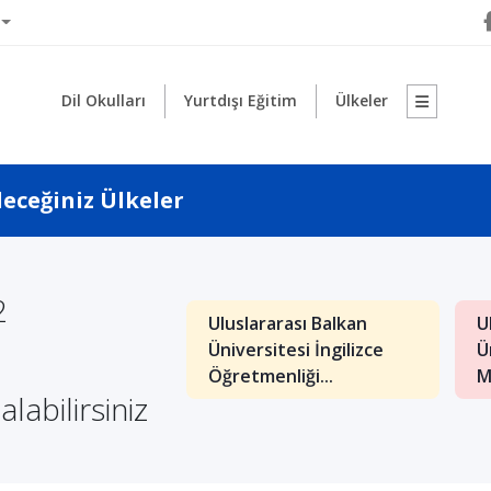
Dil Okulları
Yurtdışı Eğitim
Ülkeler
leceğiniz Ülkeler
2
Uluslararası Balkan
U
: İngilizce İşletme
Üniversitesi İngilizce
Ü
nde Kaliteli Eğitim
Öğretmenliği...
M
alabilirsiniz