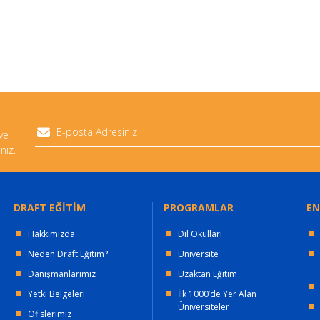
 ve
niz.
DRAFT EĞİTİM
PROGRAMLAR
EN
Hakkımızda
Dil Okulları
Neden Draft Eğitim?
Üniversite
Danışmanlarımız
Uzaktan Eğitim
Yetki Belgeleri
İlk 1000’de Yer Alan
Üniversiteler
Ofislerimiz