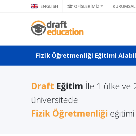
ENGLISH
OFİSLERİMİZ
KURUMSAL
Fizik Öğretmenliği Eğitimi Alabi
Draft
Eğitim
İle 1 ülke ve 
a Türkçe
Litvanya'da Yüksek
Polonya
 Ne Diyor?
Lisans Eğitimi Almanın
üniversitede
Eğitimi
a Di...
Avantajları
Fizik Öğretmenliği
eğitimi 