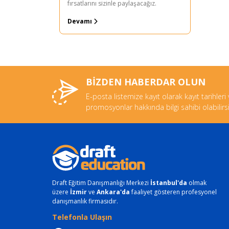
fırsatlarını sizinle paylaşacağız.
Devamı
BİZDEN HABERDAR OLUN
E-posta listemize kayıt olarak kayıt tarihleri
promosyonlar hakkında bilgi sahibi olabilirsi
Draft Eğitim Danışmanlığı Merkezi
İstanbul'da
olmak
üzere
İzmir
ve
Ankara'da
faaliyet gösteren profesyonel
danışmanlık firmasıdır.
Telefonla Ulaşın