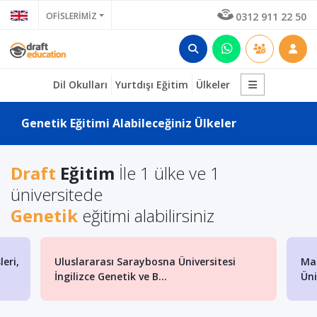
OFİSLERİMİZ
0312 911 22 50
Dil Okulları
Yurtdışı Eğitim
Ülkeler
Genetik Eğitimi Alabileceğiniz Ülkeler
Draft
Eğitim
İle 1 ülke ve 1
üniversitede
Genetik
eğitimi alabilirsiniz
eri,
Uluslararası Saraybosna Üniversitesi
Mak
İngilizce Genetik ve B...
Üni