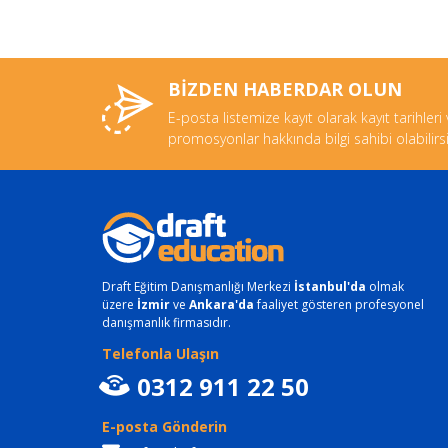
BİZDEN HABERDAR OLUN
E-posta listemize kayıt olarak kayıt tarihleri
promosyonlar hakkında bilgi sahibi olabilirsi
Draft Eğitim Danışmanlığı Merkezi
İstanbul'da
olmak
üzere
İzmir
ve
Ankara'da
faaliyet gösteren profesyonel
danışmanlık firmasıdır.
Telefonla Ulaşın
0312 911 22 50
E-posta Gönderin