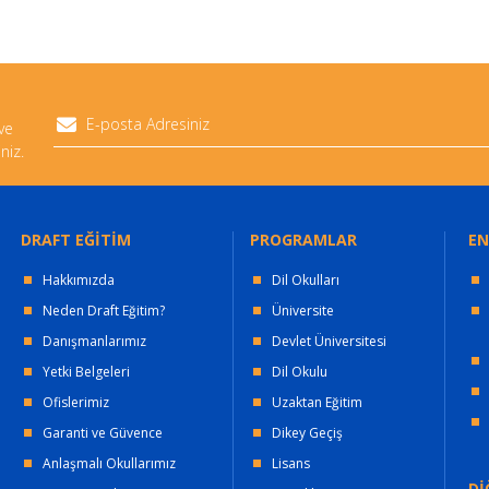
 ve
niz.
DRAFT EĞİTİM
PROGRAMLAR
EN
Hakkımızda
Dil Okulları
Neden Draft Eğitim?
Üniversite
Danışmanlarımız
Devlet Üniversitesi
Yetki Belgeleri
Dil Okulu
Ofislerimiz
Uzaktan Eğitim
Garanti ve Güvence
Dikey Geçiş
Anlaşmalı Okullarımız
Lisans
Dİ