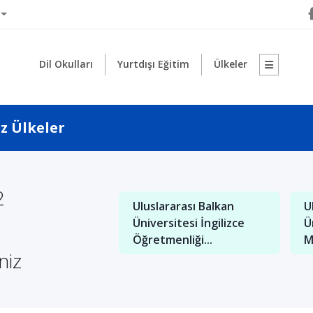
Dil Okulları
Yurtdışı Eğitim
Ülkeler
iz Ülkeler
2
Uluslararası Balkan
U
: İngilizce İşletme
Üniversitesi İngilizce
Ü
nde Kaliteli Eğitim
Öğretmenliği...
M
niz