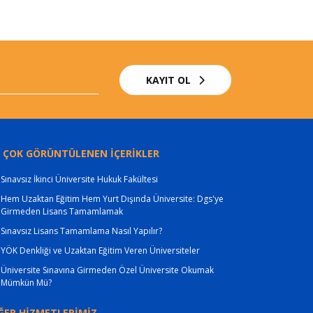
KAYIT OL
 ÇOK GÖRÜNTÜLENEN İÇERİKLER
Sınavsız İkinci Üniversite Hukuk Fakültesi
Hem Uzaktan Eğitim Hem Yurt Dışında Üniversite: Dgs'ye
Girmeden Lisans Tamamlamak
Sınavsız Lisans Tamamlama Nasıl Yapılır?
YÖK Denkliği ve Uzaktan Eğitim Veren Üniversiteler
Üniversite Sınavına Girmeden Özel Üniversite Okumak
Mümkün Mü?
ĞER HİZMETLERİMİZ