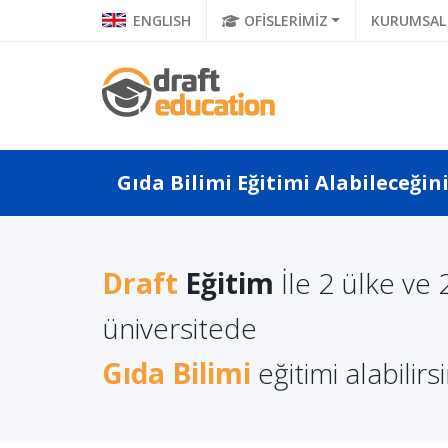
ENGLISH
OFİSLERİMİZ
KURUMSAL
Gıda Bilimi Eğitimi Alabileceğin
Draft
Eğitim
İle 2 ülke ve 
a Türkçe
Litvanya'da Yüksek
Polonya
 Ne Diyor?
Lisans Eğitimi Almanın
üniversitede
Eğitimi
a Di...
Avantajları
Gıda Bilimi
eğitimi alabilirsi