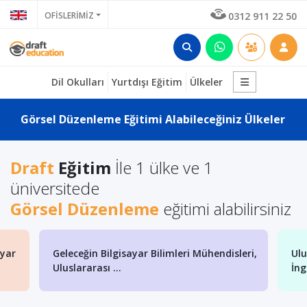
OFİSLERİMİZ
0312 911 22 50
Dil Okulları
Yurtdışı Eğitim
Ülkeler
Görsel Düzenleme Eğitimi Alabileceğiniz Ülkeler
Draft
Eğitim
İle 1 ülke ve 1
üniversitede
Görsel Düzenleme
eğitimi alabilirsiniz
ayar
Geleceğin Bilgisayar Bilimleri Mühendisleri,
Ulu
Uluslararası ...
İng