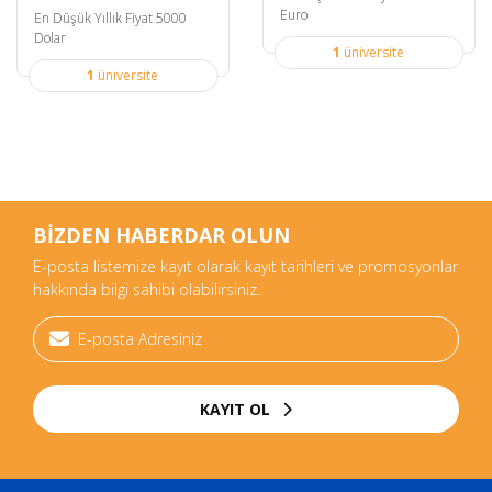
Euro
En Düşük Yıllık Fiyat 5000
Dolar
1
üniversite
1
üniversite
BİZDEN HABERDAR OLUN
E-posta listemize kayıt olarak kayıt tarihleri ve promosyonlar
hakkında bilgi sahibi olabilirsiniz.
KAYIT OL