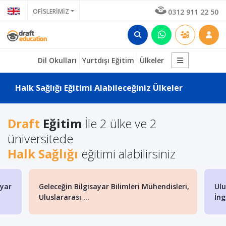
OFİSLERİMİZ
0312 911 22 50
Dil Okulları
Yurtdışı Eğitim
Ülkeler
Halk Sağlığı Eğitimi Alabileceğiniz Ülkeler
Draft
Eğitim
İle 2 ülke ve 2
üniversitede
Halk Sağlığı
eğitimi alabilirsiniz
ayar
Geleceğin Bilgisayar Bilimleri Mühendisleri,
Ulu
Uluslararası ...
İng