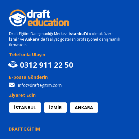
Draft Eğitim Danışmanlığı Merkezi
İstanbul'da
olmak üzere
İzmir
ve
Ankara'da
faaliyet gösteren profesyonel danışmanlık
firmasıdır.
Telefonla Ulaşın
0312 911 22 50
E-posta Gönderin
info@draftegitim.com
Ziyaret Edin
İSTANBUL
İZMİR
ANKARA
DRAFT EĞİTİM