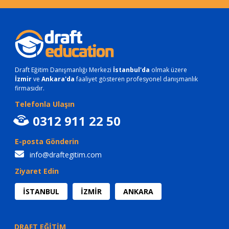
Draft Eğitim Danışmanlığı Merkezi
İstanbul'da
olmak üzere
İzmir
ve
Ankara'da
faaliyet gösteren profesyonel danışmanlık
firmasıdır.
Telefonla Ulaşın
0312 911 22 50
E-posta Gönderin
info@draftegitim.com
Ziyaret Edin
İSTANBUL
İZMİR
ANKARA
DRAFT EĞİTİM