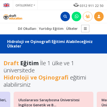
OFİSLERİMİZ
0312 911 22 50
Dil Okulları
Yurtdışı Eğitim
Ülkeler
Hidroloji ve Oşinografi Eğitimi Alabileceğiniz
Ülkeler
Draft
Eğitim
İle 1 ülke ve 1
üniversitede
Hidroloji ve Oşinografi
eğitimi
alabilirsiniz
arası Saraybosna Üniversitesi
Makedonya Uluslarar
e Genetik ve B...
Üniversitesi'nde Türk