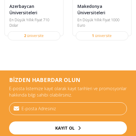
Azerbaycan
Makedonya
Üniversiteleri
Üniversiteleri
En Düşük Yıllık Fiyat 710
En Düşük Yıllık Fiyat 1000
Dolar
Euro
2
üniversite
1
üniversite
BİZDEN HABERDAR OLUN
E-posta listemize kayıt olarak kayıt tarihleri ve promosyonlar
hakkında bilgi sahibi olabilirsiniz.
KAYIT OL