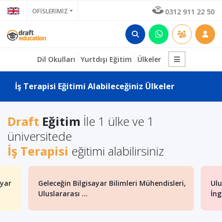
OFİSLERİMİZ
0312 911 22 50
Dil Okulları
Yurtdışı Eğitim
Ülkeler
İş Terapisi Eğitimi Alabileceğiniz Ülkeler
Draft
Eğitim
İle 1 ülke ve 1
üniversitede
İş Terapisi
eğitimi alabilirsiniz
ayar
Geleceğin Bilgisayar Bilimleri Mühendisleri,
Ulu
Uluslararası ...
İng