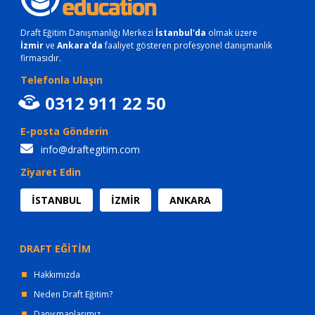
Draft Eğitim Danışmanlığı Merkezi
İstanbul'da
olmak üzere
İzmir
ve
Ankara'da
faaliyet gösteren profesyonel danışmanlık
firmasıdır.
Telefonla Ulaşın
0312 911 22 50
E-posta Gönderin
info@draftegitim.com
Ziyaret Edin
İSTANBUL
İZMİR
ANKARA
DRAFT EĞİTİM
Hakkımızda
Neden Draft Eğitim?
Danışmanlarımız