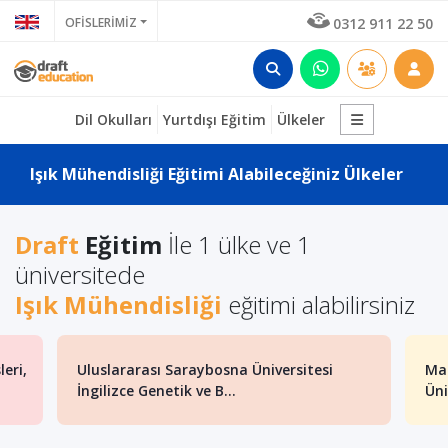
OFİSLERİMİZ
0312 911 22 50
Dil Okulları
Yurtdışı Eğitim
Ülkeler
Işık Mühendisliği Eğitimi Alabileceğiniz Ülkeler
Draft
Eğitim
İle 1 ülke ve 1
üniversitede
Işık Mühendisliği
eğitimi alabilirsiniz
eri,
Uluslararası Saraybosna Üniversitesi
Mak
İngilizce Genetik ve B...
Üni