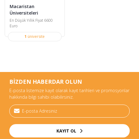
Macaristan
Üniversiteleri
En Düşük Yıllık Fiyat 6600
Euro
1
üniversite
BİZDEN HABERDAR OLUN
E-posta listemize kayıt olarak kayıt tarihleri ve promosyonlar
hakkında bilgi sahibi olabilirsiniz.
KAYIT OL