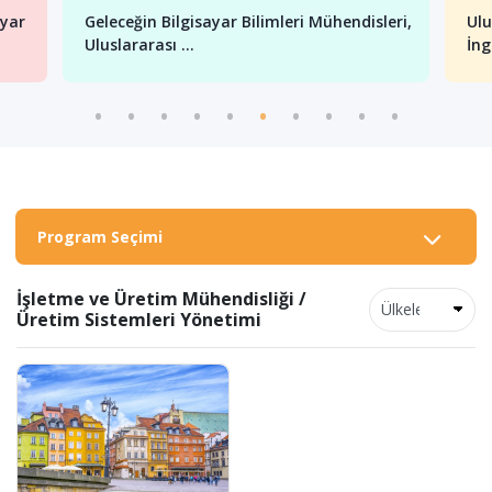
ayar
Geleceğin Bilgisayar Bilimleri Mühendisleri,
Ulu
Uluslararası ...
İng
Program Seçimi
İşletme ve Üretim Mühendisliği /
Üretim Sistemleri Yönetimi