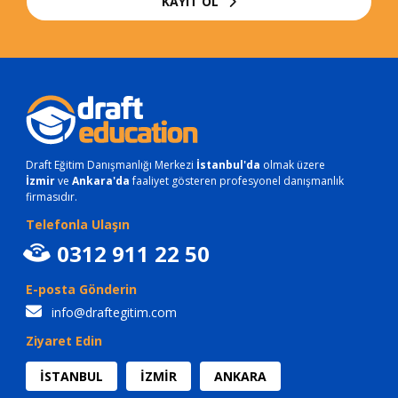
KAYIT OL
Draft Eğitim Danışmanlığı Merkezi
İstanbul'da
olmak üzere
İzmir
ve
Ankara'da
faaliyet gösteren profesyonel danışmanlık
firmasıdır.
Telefonla Ulaşın
0312 911 22 50
E-posta Gönderin
info@draftegitim.com
Ziyaret Edin
İSTANBUL
İZMİR
ANKARA