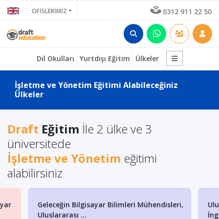
OFİSLERİMİZ
0312 911 22 50
Dil Okulları
Yurtdışı Eğitim
Ülkeler
İşletme ve Yönetim Eğitimi Alabileceğiniz
Ülkeler
Draft
Eğitim
İle 2 ülke ve 3
üniversitede
İşletme ve Yönetim
eğitimi
alabilirsiniz
r
Geleceğin Bilgisayar Bilimleri Mühendisleri,
Ulusl
Uluslararası ...
İngili