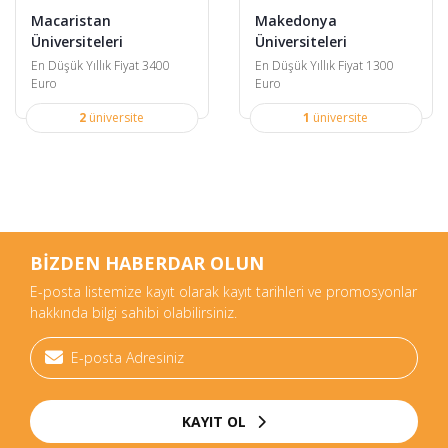
Macaristan
Makedonya
Üniversiteleri
Üniversiteleri
En Düşük Yıllık Fiyat 3400
En Düşük Yıllık Fiyat 1300
Euro
Euro
2
üniversite
1
üniversite
BİZDEN HABERDAR OLUN
E-posta listemize kayıt olarak kayıt tarihleri ve promosyonlar
hakkında bilgi sahibi olabilirsiniz.
KAYIT OL