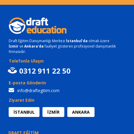
Draft Eğitim Danışmanlığı Merkezi
İstanbul'da
olmak üzere
İzmir
ve
Ankara'da
faaliyet gösteren profesyonel danışmanlık
firmasıdır.
Telefonla Ulaşın
0312 911 22 50
E-posta Gönderin
info@draftegitim.com
Ziyaret Edin
İSTANBUL
İZMİR
ANKARA
DRAFT EĞİTİM