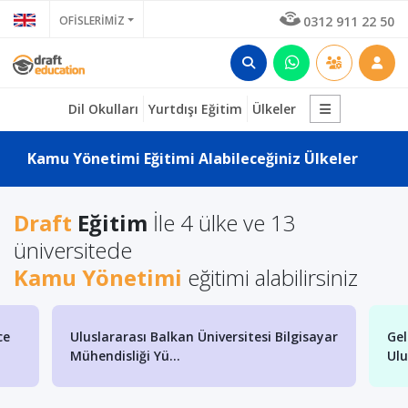
OFİSLERİMİZ
0312 911 22 50
Dil Okulları
Yurtdışı Eğitim
Ülkeler
Kamu Yönetimi Eğitimi Alabileceğiniz Ülkeler
Draft
Eğitim
İle 4 ülke ve 13
üniversitede
Kamu Yönetimi
eğitimi alabilirsiniz
Uluslararası Balkan Üniversitesi Bilgisayar
Gelec
Mühendisliği Yü...
Ulusla