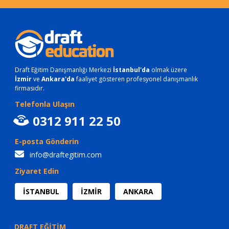
Draft Eğitim Danışmanlığı Merkezi
İstanbul'da
olmak üzere
İzmir
ve
Ankara'da
faaliyet gösteren profesyonel danışmanlık
firmasıdır.
Telefonla Ulaşın
0312 911 22 50
E-posta Gönderin
info@draftegitim.com
Ziyaret Edin
İSTANBUL
İZMİR
ANKARA
DRAFT EĞİTİM