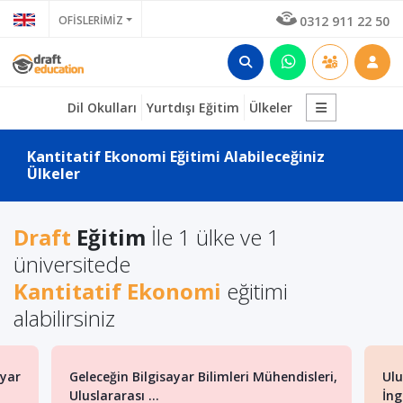
OFİSLERİMİZ
0312 911 22 50
Dil Okulları
Yurtdışı Eğitim
Ülkeler
Kantitatif Ekonomi Eğitimi Alabileceğiniz
Ülkeler
Draft
Eğitim
İle 1 ülke ve 1
üniversitede
Kantitatif Ekonomi
eğitimi
alabilirsiniz
ayar
Geleceğin Bilgisayar Bilimleri Mühendisleri,
Ulu
Uluslararası ...
İng