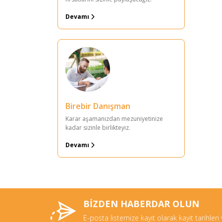
Devamı
Birebir Danışman
Karar aşamanızdan mezuniyetinize
kadar sizinle birlikteyiz.
Devamı
BİZDEN HABERDAR OLUN
E-posta listemize kayıt olarak kayıt tarihleri