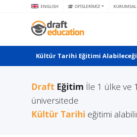
ENGLISH
OFİSLERİMİZ
KURUMSAL
Kültür Tarihi Eğitimi Alabileceğ
Draft
Eğitim
İle 1 ülke ve 
a Türkçe
Litvanya'da Yüksek
Polonya
 Ne Diyor?
Lisans Eğitimi Almanın
üniversitede
Eğitimi
a Di...
Avantajları
Kültür Tarihi
eğitimi alabili