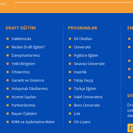
niz.
DRAFT EĞİTİM
PROGRAMLAR
EN
Hakkımızda
Dil Okulları
Neden Draft Eğitim?
Üniversite
Danışmanlarımız
İngilizce Eğitim
Yetki Belgeleri
Sınavsız Üniversite
Ofislerimiz
Hazırlık
Garanti ve Güvence
Yatay Geçiş
Anlaşmalı Okullarımız
Türkçe Eğitim
Dİ
Hizmet Sayıları
Vakıf Üniversitesi
Dra
Partnerlerimiz
İkinci Üniversite
üz
Başarı Öyküleri
Lise
dan
KVKK ve Aydınlatma Metni
Ön Lisans