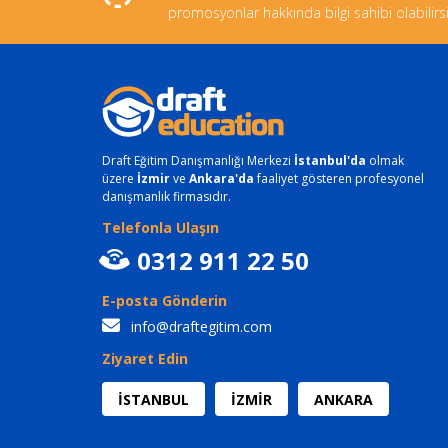
promosyonlar hakkında bilgi sahibi olabilirsi
Draft Eğitim Danışmanlığı Merkezi
İstanbul'da
olmak
üzere
İzmir
ve
Ankara'da
faaliyet gösteren profesyonel
danışmanlık firmasıdır.
Telefonla Ulaşın
0312 911 22 50
E-posta Gönderin
info@draftegitim.com
Ziyaret Edin
İSTANBUL
İZMİR
ANKARA