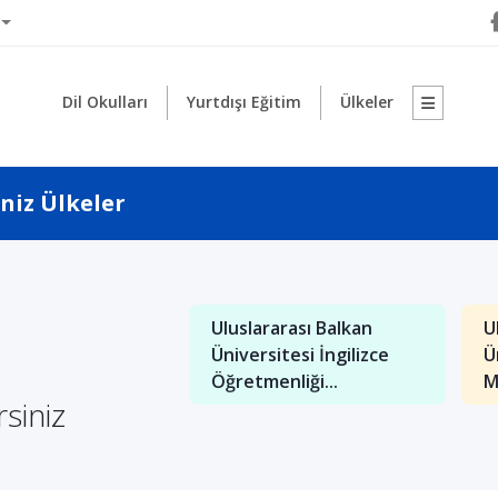
Dil Okulları
Yurtdışı Eğitim
Ülkeler
iniz Ülkeler
1
Uluslararası Balkan
U
: İngilizce İşletme
Üniversitesi İngilizce
Ü
nde Kaliteli Eğitim
Öğretmenliği...
M
rsiniz