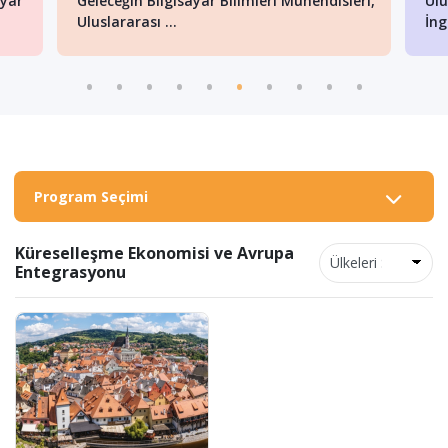
ayar
Geleceğin Bilgisayar Bilimleri Mühendisleri,
Ulu
Uluslararası ...
İng
Program Seçimi
Küreselleşme Ekonomisi ve Avrupa
Entegrasyonu