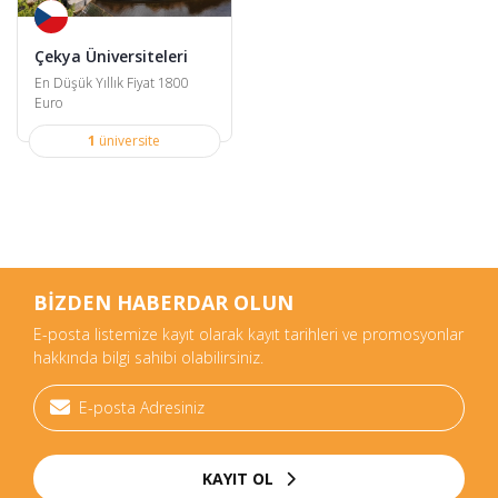
Çekya Üniversiteleri
En Düşük Yıllık Fiyat 1800
Euro
1
üniversite
BİZDEN HABERDAR OLUN
E-posta listemize kayıt olarak kayıt tarihleri ve promosyonlar
hakkında bilgi sahibi olabilirsiniz.
KAYIT OL