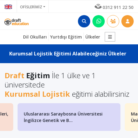
OFİSLERİMİZ
0312 911 22 50
Dil Okulları
Yurtdışı Eğitim
Ülkeler
Kurumsal Lojistik Eğitimi Alabileceğiniz Ülkeler
Draft
Eğitim
İle 1 ülke ve 1
üniversitede
Kurumsal Lojistik
eğitimi alabilirsiniz
eri,
Uluslararası Saraybosna Üniversitesi
Mak
İngilizce Genetik ve B...
Üni