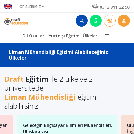
OFİSLERİMİZ
0312 911 22 50
Dil Okulları
Yurtdışı Eğitim
Ülkeler
Liman Mühendisliği Eğitimi Alabileceğiniz
Ülkeler
Draft
Eğitim
İle 2 ülke ve 2
üniversitede
Liman Mühendisliği
eğitimi
alabilirsiniz
ayar
Geleceğin Bilgisayar Bilimleri Mühendisleri,
Ulu
Uluslararası ...
İng