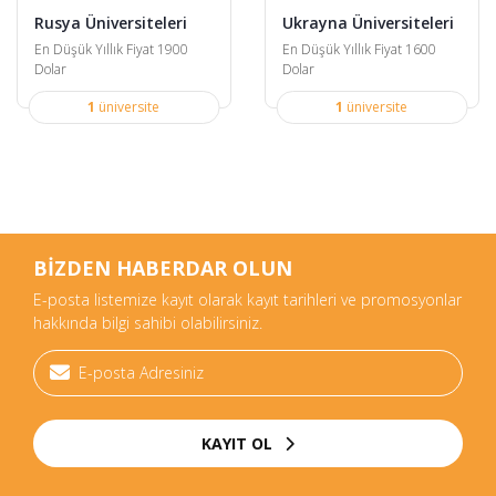
Rusya Üniversiteleri
Ukrayna Üniversiteleri
En Düşük Yıllık Fiyat 1900
En Düşük Yıllık Fiyat 1600
Dolar
Dolar
1
üniversite
1
üniversite
BİZDEN HABERDAR OLUN
E-posta listemize kayıt olarak kayıt tarihleri ve promosyonlar
hakkında bilgi sahibi olabilirsiniz.
KAYIT OL