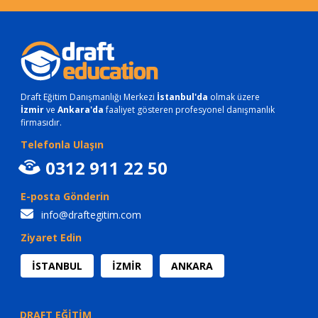
Draft Eğitim Danışmanlığı Merkezi
İstanbul'da
olmak üzere
İzmir
ve
Ankara'da
faaliyet gösteren profesyonel danışmanlık
firmasıdır.
Telefonla Ulaşın
0312 911 22 50
E-posta Gönderin
info@draftegitim.com
Ziyaret Edin
İSTANBUL
İZMİR
ANKARA
DRAFT EĞİTİM