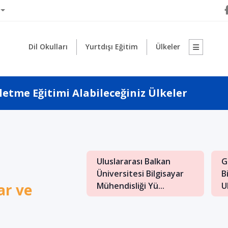
Dil Okulları
Yurtdışı Eğitim
Ülkeler
etme Eğitimi Alabileceğiniz Ülkeler
1
arası Balkan
Uluslararası Balkan
G
itesi İngilizce
Üniversitesi Bilgisayar
B
ar ve
nliği...
Mühendisliği Yü...
Ul