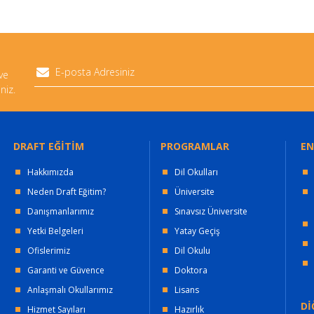
 ve
niz.
DRAFT EĞİTİM
PROGRAMLAR
EN
Hakkımızda
Dil Okulları
Neden Draft Eğitim?
Üniversite
Danışmanlarımız
Sınavsız Üniversite
Yetki Belgeleri
Yatay Geçiş
Ofislerimiz
Dil Okulu
Garanti ve Güvence
Doktora
Anlaşmalı Okullarımız
Lisans
Dİ
Hizmet Sayıları
Hazırlık