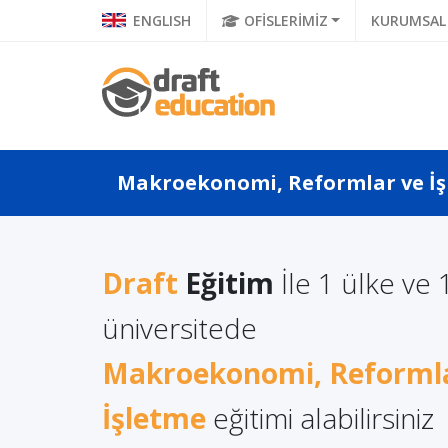
ENGLISH
OFİSLERİMİZ
KURUMSAL
Makroekonomi, Reformlar ve İşl
Draft
Eğitim
İle 1 ülke ve 
 Yüksek
Uluslar
üniversitede
Polonya: İngilizce İşletme
mi Almanın
Ünivers
Eğitiminde Kaliteli Eğitim
Makroekonomi, Reforml
Öğretme
İşletme
eğitimi alabilirsiniz