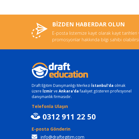
BİZDEN HABERDAR OLUN
E-posta listemize kayıt olarak kayıt tarihleri
promosyonlar hakkında bilgi sahibi olabilirsi
Draft Eğitim Danışmanlığı Merkezi
İstanbul'da
olmak
üzere
İzmir
ve
Ankara'da
faaliyet gösteren profesyonel
danışmanlık firmasıdır.
Telefonla Ulaşın
0312 911 22 50
E-posta Gönderin
info@draftegitim.com