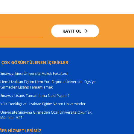
KAYIT OL
 ÇOK GÖRÜNTÜLENEN İÇERİKLER
Sınavsız İkinci Üniversite Hukuk Fakültesi
Hem Uzaktan Eğitim Hem Yurt Dışında Üniversite: Dgs'ye
Girmeden Lisans Tamamlamak
Sınavsız Lisans Tamamlama Nasıl Yapılır?
YÖK Denkliği ve Uzaktan Eğitim Veren Üniversiteler
Üniversite Sınavına Girmeden Özel Üniversite Okumak
Mümkün Mü?
ĞER HİZMETLERİMİZ