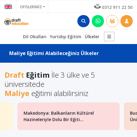
OFİSLERİMİZ
0312 911 22 50
Dil Okulları
Yurtdışı Eğitim
Ülkeler
Maliye Eğitimi Alabileceğiniz Ülkeler
Draft
Eğitim
İle 3 ülke ve 5
üniversitede
Maliye
eğitimi alabilirsiniz
Makedonya: Balkanların Kültürel
Bu
Hazineleriyle Dolu Bir Eğiti...
Üni