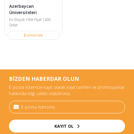
Azerbaycan
Üniversiteleri
En Düşük Yıllık Fiyat 1200
Dolar
2
üniversite
BİZDEN HABERDAR OLUN
E-posta listemize kayıt olarak kayıt tarihleri ve promosyonlar
hakkında bilgi sahibi olabilirsiniz.
KAYIT OL