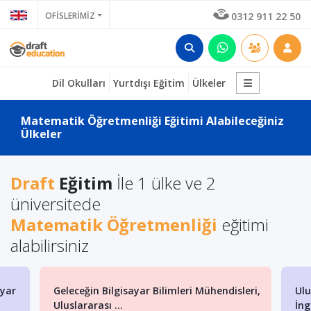
OFİSLERİMİZ
0312 911 22 50
Dil Okulları
Yurtdışı Eğitim
Ülkeler
Matematik Öğretmenliği Eğitimi Alabileceğiniz
Ülkeler
Draft
Eğitim
İle 1 ülke ve 2
üniversitede
Matematik Öğretmenliği
eğitimi
alabilirsiniz
ayar
Geleceğin Bilgisayar Bilimleri Mühendisleri,
Ulu
Uluslararası ...
İng