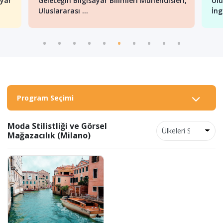
ayar
Geleceğin Bilgisayar Bilimleri Mühendisleri,
Ulu
Uluslararası ...
İng
Program Seçimi
Moda Stilistliği ve Görsel
Mağazacılık (Milano)