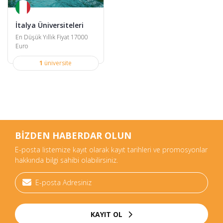
İtalya Üniversiteleri
En Düşük Yıllık Fiyat 17000
Euro
1
üniversite
BİZDEN HABERDAR OLUN
E-posta listemize kayıt olarak kayıt tarihleri ve promosyonlar
hakkında bilgi sahibi olabilirsiniz.
KAYIT OL