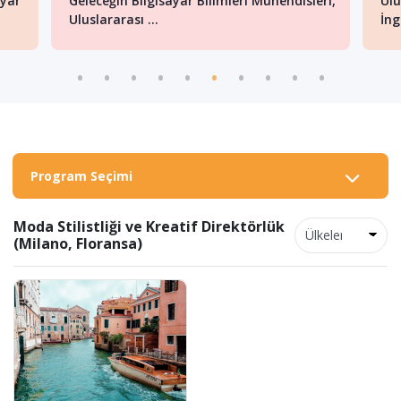
ayar
Geleceğin Bilgisayar Bilimleri Mühendisleri,
Ulu
Uluslararası ...
İng
Program Seçimi
Moda Stilistliği ve Kreatif Direktörlük
(Milano, Floransa)