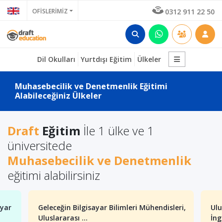
OFİSLERİMİZ
0312 911 22 50
Dil Okulları
Yurtdışı Eğitim
Ülkeler
Muhasebecilik ve Denetmenlik Eğitimi
Alabileceğiniz Ülkeler
Draft
Eğitim
İle 1 ülke ve 1
üniversitede
Muhasebecilik ve Denetmenlik
eğitimi alabilirsiniz
ayar
Geleceğin Bilgisayar Bilimleri Mühendisleri,
Ulu
Uluslararası ...
İng