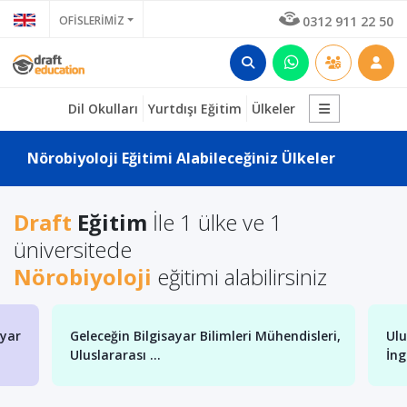
OFİSLERİMİZ
0312 911 22 50
Dil Okulları
Yurtdışı Eğitim
Ülkeler
Nörobiyoloji Eğitimi Alabileceğiniz Ülkeler
Draft
Eğitim
İle 1 ülke ve 1
üniversitede
Nörobiyoloji
eğitimi alabilirsiniz
ayar
Geleceğin Bilgisayar Bilimleri Mühendisleri,
Ulu
Uluslararası ...
İng