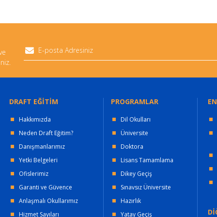
 ve
niz.
DRAFT EĞİTİM
PROGRAMLAR
EN
Hakkımızda
Dil Okulları
Neden Draft Eğitim?
Üniversite
Danışmanlarımız
Doktora
Yetki Belgeleri
Lisans Tamamlama
Ofislerimiz
Dikey Geçiş
Garanti ve Güvence
Sınavsız Üniversite
Anlaşmalı Okullarımız
Hazırlık
Dİ
Hizmet Sayıları
Yatay Geçiş