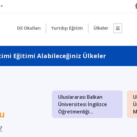
Dil Okulları
Yurtdışı Eğitim
Ülkeler
imi Eğitimi Alabileceğiniz Ülkeler
1
Uluslararası Balkan
U
: İngilizce İşletme
Üniversitesi İngilizce
Ü
nde Kaliteli Eğitim
mu
Öğretmenliği...
M
z