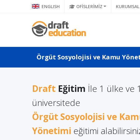
ENGLISH
OFİSLERİMİZ
KURUMSAL
Örgüt Sosyolojisi ve Kamu Yönet
Draft
Eğitim
İle 1 ülke ve 
a Türkçe
Litvanya'da Yüksek
üniversitede
Polonya
 Ne Diyor?
Lisans Eğitimi Almanın
Eğitimi
a Di...
Örgüt Sosyolojisi ve Ka
Avantajları
Yönetimi
eğitimi alabilirsini