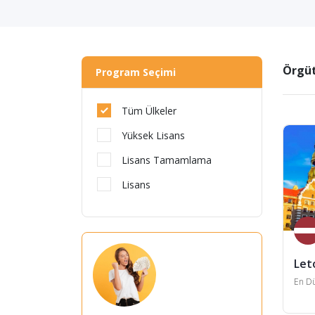
Örgüt
Program Seçimi
Tüm Ülkeler
Yüksek Lisans
Lisans Tamamlama
Lisans
Let
En Dü