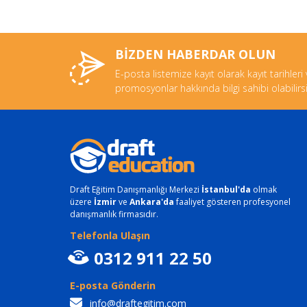
BİZDEN HABERDAR OLUN
E-posta listemize kayıt olarak kayıt tarihleri
promosyonlar hakkında bilgi sahibi olabilirsi
Draft Eğitim Danışmanlığı Merkezi
İstanbul'da
olmak
üzere
İzmir
ve
Ankara'da
faaliyet gösteren profesyonel
danışmanlık firmasıdır.
Telefonla Ulaşın
0312 911 22 50
E-posta Gönderin
info@draftegitim.com