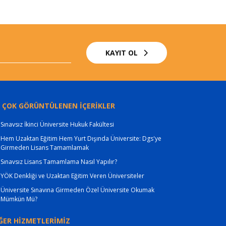
KAYIT OL
 ÇOK GÖRÜNTÜLENEN İÇERİKLER
Sınavsız İkinci Üniversite Hukuk Fakültesi
Hem Uzaktan Eğitim Hem Yurt Dışında Üniversite: Dgs'ye
Girmeden Lisans Tamamlamak
Sınavsız Lisans Tamamlama Nasıl Yapılır?
YÖK Denkliği ve Uzaktan Eğitim Veren Üniversiteler
Üniversite Sınavına Girmeden Özel Üniversite Okumak
Mümkün Mü?
ĞER HİZMETLERİMİZ