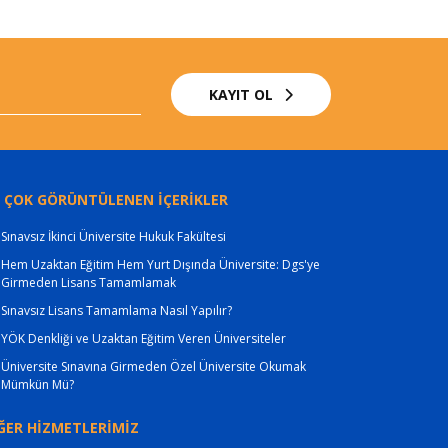
KAYIT OL
 ÇOK GÖRÜNTÜLENEN İÇERİKLER
Sınavsız İkinci Üniversite Hukuk Fakültesi
Hem Uzaktan Eğitim Hem Yurt Dışında Üniversite: Dgs'ye
Girmeden Lisans Tamamlamak
Sınavsız Lisans Tamamlama Nasıl Yapılır?
YÖK Denkliği ve Uzaktan Eğitim Veren Üniversiteler
Üniversite Sınavına Girmeden Özel Üniversite Okumak
Mümkün Mü?
ĞER HİZMETLERİMİZ