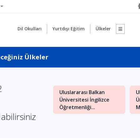
Dil Okulları
Yurtdışı Eğitim
Ülkeler
eceğiniz Ülkeler
2
Uluslararası Balkan
U
: İngilizce İşletme
Üniversitesi İngilizce
Ü
nde Kaliteli Eğitim
Öğretmenliği...
M
abilirsiniz