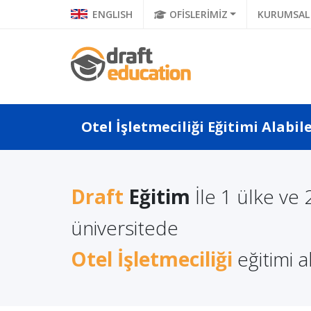
ENGLISH
OFİSLERİMİZ
KURUMSAL
Otel İşletmeciliği Eğitimi Alabil
Draft
Eğitim
İle 1 ülke ve 
a Türkçe
Litvanya'da Yüksek
Polonya
 Ne Diyor?
Lisans Eğitimi Almanın
üniversitede
Eğitimi
a Di...
Avantajları
Otel İşletmeciliği
eğitimi al