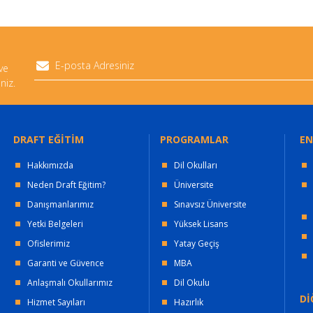
 ve
niz.
DRAFT EĞİTİM
PROGRAMLAR
EN
Hakkımızda
Dil Okulları
Neden Draft Eğitim?
Üniversite
Danışmanlarımız
Sınavsız Üniversite
Yetki Belgeleri
Yüksek Lisans
Ofislerimiz
Yatay Geçiş
Garanti ve Güvence
MBA
Anlaşmalı Okullarımız
Dil Okulu
Dİ
Hizmet Sayıları
Hazırlık