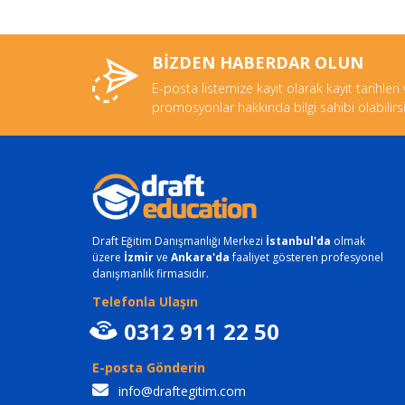
BİZDEN HABERDAR OLUN
E-posta listemize kayıt olarak kayıt tarihleri
promosyonlar hakkında bilgi sahibi olabilirsi
Draft Eğitim Danışmanlığı Merkezi
İstanbul'da
olmak
üzere
İzmir
ve
Ankara'da
faaliyet gösteren profesyonel
danışmanlık firmasıdır.
Telefonla Ulaşın
0312 911 22 50
E-posta Gönderin
info@draftegitim.com