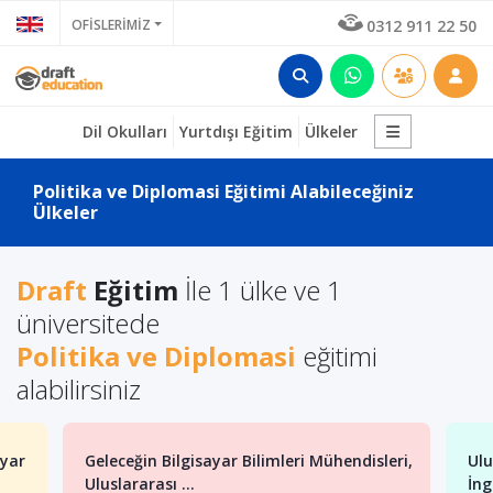
OFİSLERİMİZ
0312 911 22 50
Dil Okulları
Yurtdışı Eğitim
Ülkeler
Politika ve Diplomasi Eğitimi Alabileceğiniz
Ülkeler
Draft
Eğitim
İle 1 ülke ve 1
üniversitede
Politika ve Diplomasi
eğitimi
alabilirsiniz
ayar
Geleceğin Bilgisayar Bilimleri Mühendisleri,
Ulu
Uluslararası ...
İng