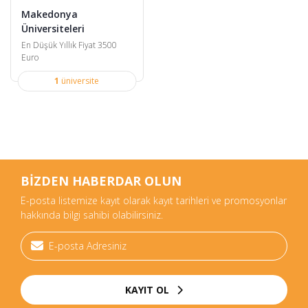
Makedonya
Üniversiteleri
En Düşük Yıllık Fiyat 3500
Euro
1
üniversite
BİZDEN HABERDAR OLUN
E-posta listemize kayıt olarak kayıt tarihleri ve promosyonlar
hakkında bilgi sahibi olabilirsiniz.
KAYIT OL