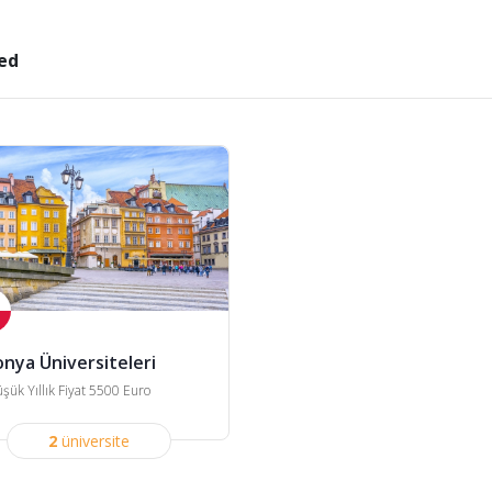
ed
onya Üniversiteleri
şük Yıllık Fiyat 5500 Euro
2
üniversite