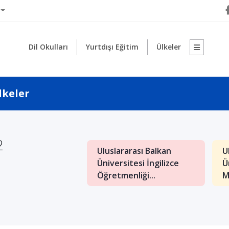
Dil Okulları
Yurtdışı Eğitim
Ülkeler
lkeler
2
Uluslararası Balkan
U
: İngilizce İşletme
Üniversitesi İngilizce
Ü
nde Kaliteli Eğitim
Öğretmenliği...
M