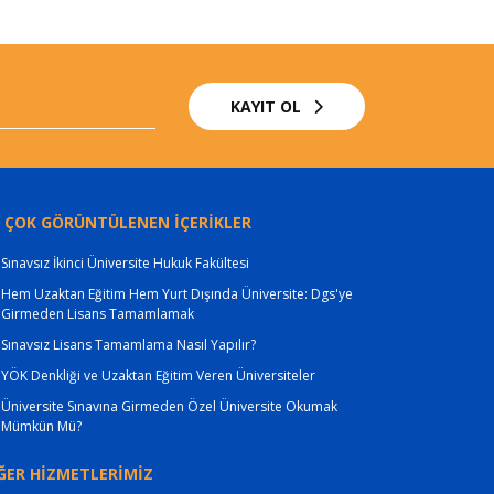
KAYIT OL
 ÇOK GÖRÜNTÜLENEN İÇERİKLER
Sınavsız İkinci Üniversite Hukuk Fakültesi
Hem Uzaktan Eğitim Hem Yurt Dışında Üniversite: Dgs'ye
Girmeden Lisans Tamamlamak
Sınavsız Lisans Tamamlama Nasıl Yapılır?
YÖK Denkliği ve Uzaktan Eğitim Veren Üniversiteler
Üniversite Sınavına Girmeden Özel Üniversite Okumak
Mümkün Mü?
ĞER HİZMETLERİMİZ