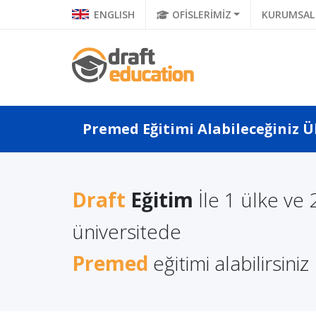
ENGLISH
OFİSLERİMİZ
KURUMSAL
Premed Eğitimi Alabileceğiniz Ü
Draft
Eğitim
İle 1 ülke ve 
a Türkçe
Litvanya'da Yüksek
Polonya
 Ne Diyor?
Lisans Eğitimi Almanın
üniversitede
Eğitimi
a Di...
Avantajları
Premed
eğitimi alabilirsiniz