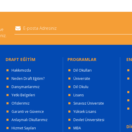
 ve
niz.
DRAFT EĞİTİM
PROGRAMLAR
EN
Hakkımızda
Dil Okulları
Neden Draft Eğitim?
Üniversite
Danışmanlarımız
Dil Okulu
Yetki Belgeleri
Lisans
Ofislerimiz
Sınavsız Üniversite
Garanti ve Güvence
Yüksek Lisans
Anlaşmalı Okullarımız
Devlet Üniversitesi
Dİ
Hizmet Sayıları
MBA