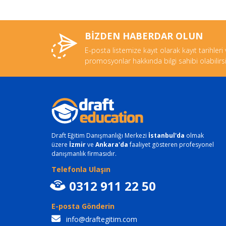
BİZDEN HABERDAR OLUN
E-posta listemize kayıt olarak kayıt tarihleri
promosyonlar hakkında bilgi sahibi olabilirsi
Draft Eğitim Danışmanlığı Merkezi
İstanbul'da
olmak
üzere
İzmir
ve
Ankara'da
faaliyet gösteren profesyonel
danışmanlık firmasıdır.
Telefonla Ulaşın
0312 911 22 50
E-posta Gönderin
info@draftegitim.com