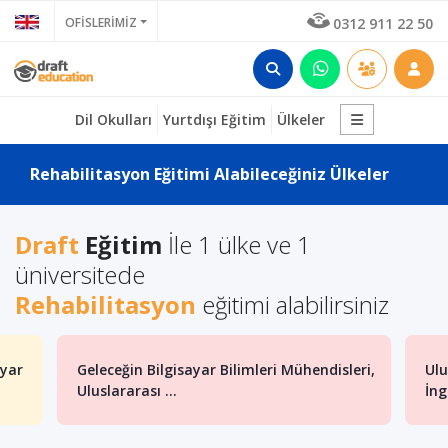
OFİSLERİMİZ
0312 911 22 50
Dil Okulları
Yurtdışı Eğitim
Ülkeler
Rehabilitasyon Eğitimi Alabileceğiniz Ülkeler
Draft
Eğitim
İle 1 ülke ve 1
üniversitede
Rehabilitasyon
eğitimi alabilirsiniz
ayar
Geleceğin Bilgisayar Bilimleri Mühendisleri,
Ulu
Uluslararası ...
İng