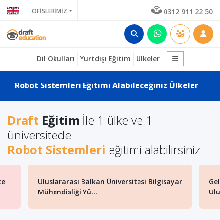
OFİSLERİMİZ
0312 911 22 50
Dil Okulları
Yurtdışı Eğitim
Ülkeler
Robot Sistemleri Eğitimi Alabileceğiniz Ülkeler
Draft
Eğitim
İle 1 ülke ve 1
üniversitede
Robot Sistemleri
eğitimi alabilirsiniz
ce
Uluslararası Balkan Üniversitesi Bilgisayar
Gel
Mühendisliği Yü...
Ulu