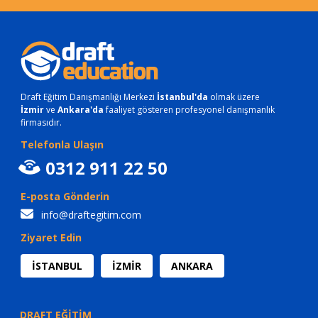
Draft Eğitim Danışmanlığı Merkezi
İstanbul'da
olmak üzere
İzmir
ve
Ankara'da
faaliyet gösteren profesyonel danışmanlık
firmasıdır.
Telefonla Ulaşın
0312 911 22 50
E-posta Gönderin
info@draftegitim.com
Ziyaret Edin
İSTANBUL
İZMİR
ANKARA
DRAFT EĞİTİM