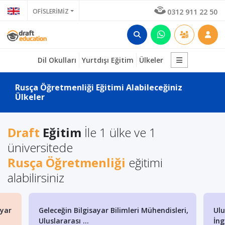
OFİSLERİMİZ
0312 911 22 50
Dil Okulları
Yurtdışı Eğitim
Ülkeler
Rusça Öğretmenliği Eğitimi Alabileceğiniz
Ülkeler
Draft
Eğitim
İle 1 ülke ve 1
üniversitede
Rusça Öğretmenliği
eğitimi
alabilirsiniz
ayar
Geleceğin Bilgisayar Bilimleri Mühendisleri,
Ulu
Uluslararası ...
İng