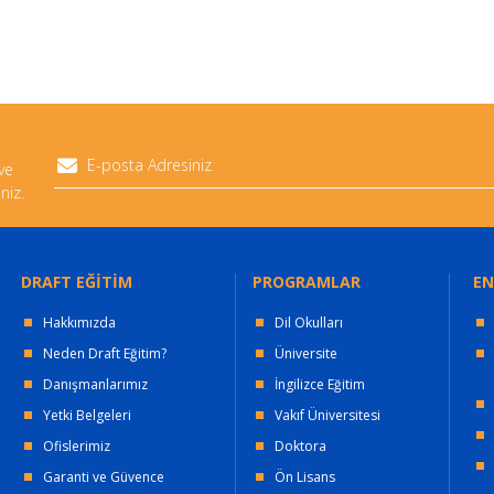
 ve
niz.
DRAFT EĞİTİM
PROGRAMLAR
EN
Hakkımızda
Dil Okulları
Neden Draft Eğitim?
Üniversite
Danışmanlarımız
İngilizce Eğitim
Yetki Belgeleri
Vakıf Üniversitesi
Ofislerimiz
Doktora
Garanti ve Güvence
Ön Lisans