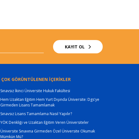
KAYIT OL
 ÇOK GÖRÜNTÜLENEN İÇERİKLER
Sınavsız İkinci Üniversite Hukuk Fakültesi
Hem Uzaktan Eğitim Hem Yurt Dışında Üniversite: Dgs'ye
Girmeden Lisans Tamamlamak
Sınavsız Lisans Tamamlama Nasıl Yapılır?
YÖK Denkliği ve Uzaktan Eğitim Veren Üniversiteler
Üniversite Sınavına Girmeden Özel Üniversite Okumak
Mümkün Mü?