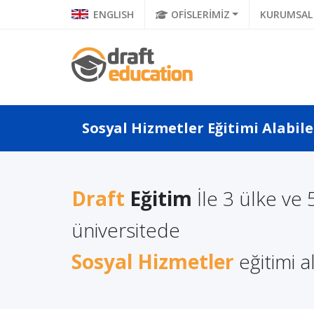
ENGLISH
OFİSLERİMİZ
KURUMSAL
Sosyal Hizmetler Eğitimi Alabile
Draft
Eğitim
İle 3 ülke ve 
a Türkçe
Litvanya'da Yüksek
Polonya
 Ne Diyor?
Lisans Eğitimi Almanın
üniversitede
Eğitimi
a Di...
Avantajları
Sosyal Hizmetler
eğitimi al