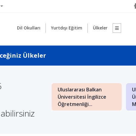
Dil Okulları
Yurtdışı Eğitim
Ülkeler
ceğiniz Ülkeler
5
Uluslararası Balkan
U
: İngilizce İşletme
Üniversitesi İngilizce
Ü
nde Kaliteli Eğitim
Öğretmenliği...
M
abilirsiniz