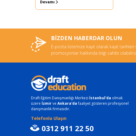
Devamı
BİZDEN HABERDAR OLUN
E-posta listemize kayıt olarak kayıt tarihleri
promosyonlar hakkında bilgi sahibi olabilirsi
Draft Eğitim Danışmanlığı Merkezi
İstanbul'da
olmak
üzere
İzmir
ve
Ankara'da
faaliyet gösteren profesyonel
danışmanlık firmasıdır.
Telefonla Ulaşın
0312 911 22 50