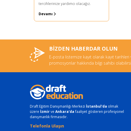
tercihlerinize yardımcı olacağız.
Devamı
BİZDEN HABERDAR OLUN
E-posta listemize kayıt olarak kayıt tarihleri
promosyonlar hakkında bilgi sahibi olabilirsi
Draft Eğitim Danışmanlığı Merkezi
İstanbul'da
olmak
üzere
İzmir
ve
Ankara'da
faaliyet gösteren profesyonel
danışmanlık firmasıdır.
Telefonla Ulaşın