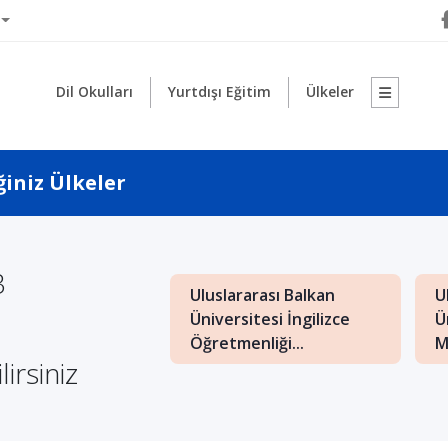
Dil Okulları
Yurtdışı Eğitim
Ülkeler
ğiniz Ülkeler
3
Uluslararası Balkan
U
: İngilizce İşletme
Üniversitesi İngilizce
Ü
nde Kaliteli Eğitim
Öğretmenliği...
M
lirsiniz