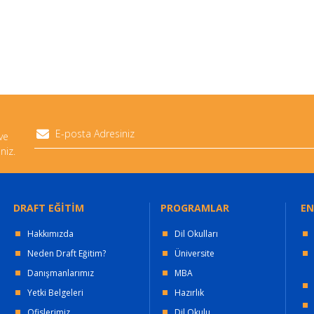
 ve
niz.
DRAFT EĞİTİM
PROGRAMLAR
EN
Hakkımızda
Dil Okulları
Neden Draft Eğitim?
Üniversite
Danışmanlarımız
MBA
Yetki Belgeleri
Hazırlık
Ofislerimiz
Dil Okulu