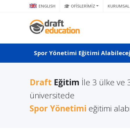
ENGLISH
OFİSLERİMİZ
KURUMSAL
Spor Yönetimi Eğitimi Alabilece
Draft
Eğitim
İle 3 ülke ve 
a Türkçe
Litvanya'da Yüksek
Polonya
 Ne Diyor?
Lisans Eğitimi Almanın
üniversitede
Eğitimi
a Di...
Avantajları
Spor Yönetimi
eğitimi alabi