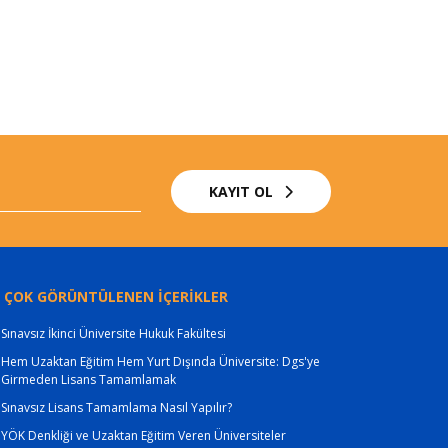
KAYIT OL
 ÇOK GÖRÜNTÜLENEN İÇERİKLER
Sınavsız İkinci Üniversite Hukuk Fakültesi
Hem Uzaktan Eğitim Hem Yurt Dışında Üniversite: Dgs'ye
Girmeden Lisans Tamamlamak
Sınavsız Lisans Tamamlama Nasıl Yapılır?
YÖK Denkliği ve Uzaktan Eğitim Veren Üniversiteler