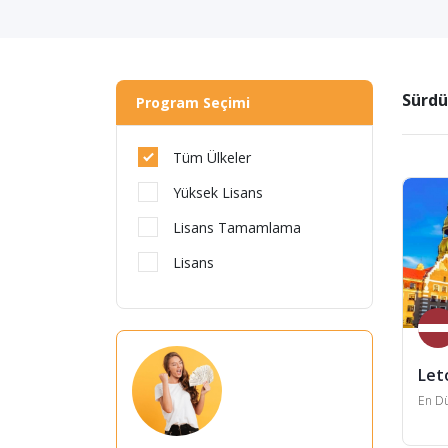
Sürdü
Program Seçimi
Tüm Ülkeler
Yüksek Lisans
Lisans Tamamlama
Lisans
Let
En Dü