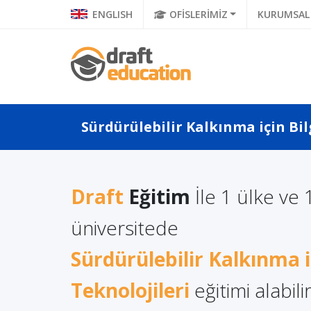
ENGLISH
OFİSLERİMİZ
KURUMSAL
Sürdürülebilir Kalkınma için Bil
Draft
Eğitim
İle 1 ülke ve 
a Türkçe
Koronavirüs Sonrası
Litvan
üniversitede
 Ne Diyor?
Popülerliği Artacak
Lisans 
a Di...
Sürdürülebilir Kalkınma iç
Meslekler
Avantaj
Teknolojileri
eğitimi alabilir