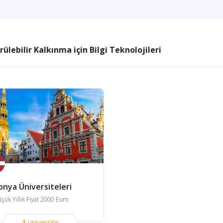
rülebilir Kalkınma için Bilgi Teknolojileri
onya Üniversiteleri
şük Yıllık Fiyat 2000 Euro
1
üniversite