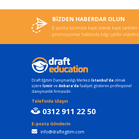
BİZDEN HABERDAR OLUN
E-posta listemize kayıt olarak kayıt tarihleri
promosyonlar hakkında bilgi sahibi olabilirsi
Draft Eğitim Danışmanlığı Merkezi
İstanbul'da
olmak
üzere
İzmir
ve
Ankara'da
faaliyet gösteren profesyonel
danışmanlık firmasıdır.
Telefonla Ulaşın
0312 911 22 50
E-posta Gönderin
info@draftegitim.com