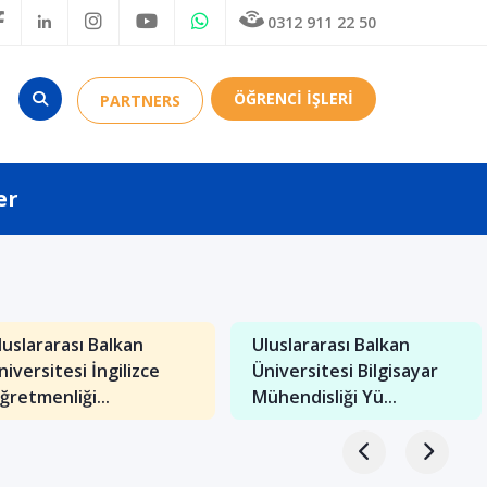
0312 911 22 50
ÖĞRENCİ İŞLERİ
PARTNERS
er
luslararası Balkan
Uluslararası Balkan
niversitesi İngilizce
Üniversitesi Bilgisayar
ğretmenliği...
Mühendisliği Yü...