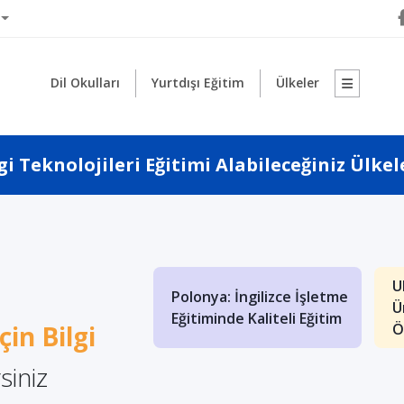
Dil Okulları
Yurtdışı Eğitim
Ülkeler
gi Teknolojileri Eğitimi Alabileceğiniz Ülkel
1
ya'da Yüksek
U
Polonya: İngilizce İşletme
Eğitimi Almanın
Ü
Eğitiminde Kaliteli Eğitim
in Bilgi
ları
Ö
siniz