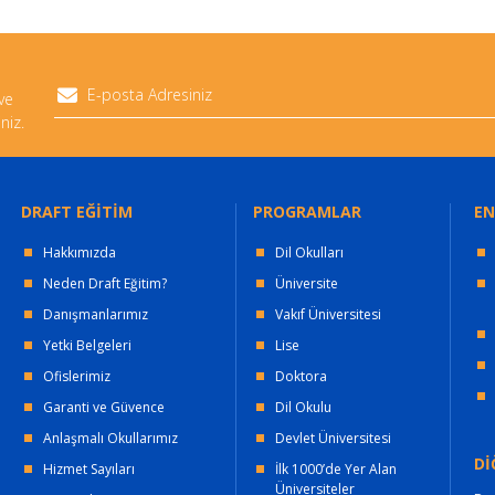
 ve
niz.
DRAFT EĞİTİM
PROGRAMLAR
EN
Hakkımızda
Dil Okulları
Neden Draft Eğitim?
Üniversite
Danışmanlarımız
Vakıf Üniversitesi
Yetki Belgeleri
Lise
Ofislerimiz
Doktora
Garanti ve Güvence
Dil Okulu
Anlaşmalı Okullarımız
Devlet Üniversitesi
Dİ
Hizmet Sayıları
İlk 1000’de Yer Alan
Üniversiteler