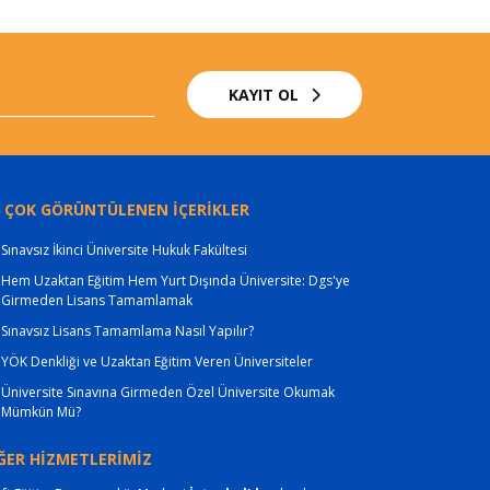
KAYIT OL
 ÇOK GÖRÜNTÜLENEN İÇERİKLER
Sınavsız İkinci Üniversite Hukuk Fakültesi
Hem Uzaktan Eğitim Hem Yurt Dışında Üniversite: Dgs'ye
Girmeden Lisans Tamamlamak
Sınavsız Lisans Tamamlama Nasıl Yapılır?
YÖK Denkliği ve Uzaktan Eğitim Veren Üniversiteler
Üniversite Sınavına Girmeden Özel Üniversite Okumak
Mümkün Mü?
ĞER HİZMETLERİMİZ