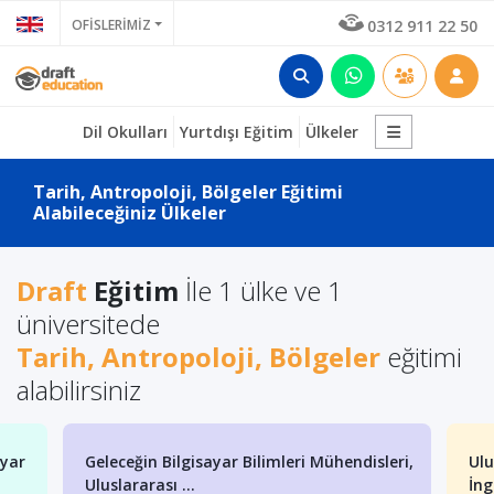
OFİSLERİMİZ
0312 911 22 50
Dil Okulları
Yurtdışı Eğitim
Ülkeler
Tarih, Antropoloji, Bölgeler Eğitimi
Alabileceğiniz Ülkeler
Draft
Eğitim
İle 1 ülke ve 1
üniversitede
Tarih, Antropoloji, Bölgeler
eğitimi
alabilirsiniz
ayar
Geleceğin Bilgisayar Bilimleri Mühendisleri,
Ulu
Uluslararası ...
İng