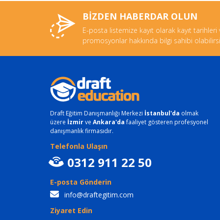
BİZDEN HABERDAR OLUN
E-posta listemize kayıt olarak kayıt tarihleri
promosyonlar hakkında bilgi sahibi olabilirsi
Draft Eğitim Danışmanlığı Merkezi
İstanbul'da
olmak
üzere
İzmir
ve
Ankara'da
faaliyet gösteren profesyonel
danışmanlık firmasıdır.
Telefonla Ulaşın
0312 911 22 50
E-posta Gönderin
info@draftegitim.com
Ziyaret Edin