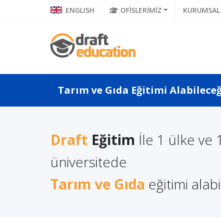
ENGLISH
OFİSLERİMİZ
KURUMSAL
Tarım ve Gıda Eğitimi Alabileceğ
Draft
Eğitim
İle 1 ülke ve 
a Türkçe
Koronavirüs Sonrası
Litvan
 Ne Diyor?
Popülerliği Artacak
Lisans 
üniversitede
a Di...
Meslekler
Avantaj
Tarım ve Gıda
eğitimi alabil