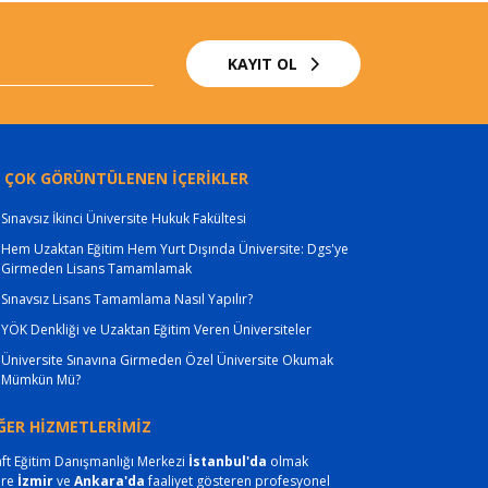
KAYIT OL
 ÇOK GÖRÜNTÜLENEN İÇERİKLER
Sınavsız İkinci Üniversite Hukuk Fakültesi
Hem Uzaktan Eğitim Hem Yurt Dışında Üniversite: Dgs'ye
Girmeden Lisans Tamamlamak
Sınavsız Lisans Tamamlama Nasıl Yapılır?
YÖK Denkliği ve Uzaktan Eğitim Veren Üniversiteler
Üniversite Sınavına Girmeden Özel Üniversite Okumak
Mümkün Mü?
ĞER HİZMETLERİMİZ
ft Eğitim Danışmanlığı Merkezi
İstanbul'da
olmak
ere
İzmir
ve
Ankara'da
faaliyet gösteren profesyonel