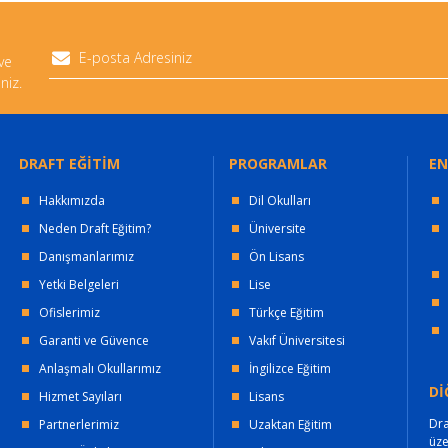
 ve
niz.
DRAFT EĞİTİM
PROGRAMLAR
EN
Hakkımızda
Dil Okulları
Neden Draft Eğitim?
Üniversite
Danışmanlarımız
Ön Lisans
Yetki Belgeleri
Lise
Ofislerimiz
Türkçe Eğitim
Garanti ve Güvence
Vakıf Üniversitesi
Anlaşmalı Okullarımız
İngilizce Eğitim
Dİ
Hizmet Sayıları
Lisans
Dra
Partnerlerimiz
Uzaktan Eğitim
üz