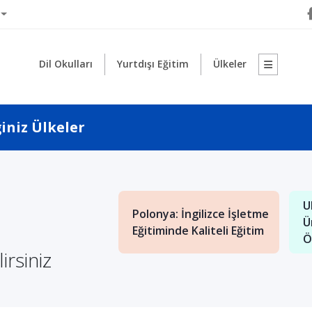
Dil Okulları
Yurtdışı Eğitim
Ülkeler
iniz Ülkeler
1
ya'da Yüksek
U
Polonya: İngilizce İşletme
Eğitimi Almanın
Ü
Eğitiminde Kaliteli Eğitim
ları
Ö
irsiniz