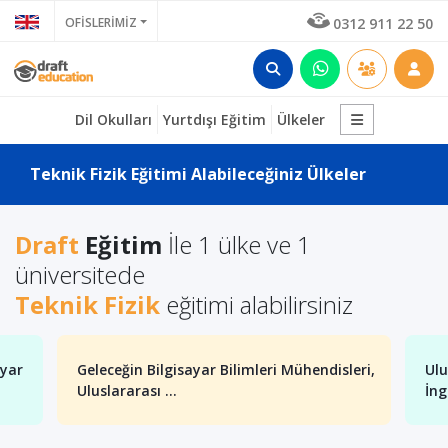
OFİSLERİMİZ
0312 911 22 50
Dil Okulları
Yurtdışı Eğitim
Ülkeler
Teknik Fizik Eğitimi Alabileceğiniz Ülkeler
Draft
Eğitim
İle 1 ülke ve 1
üniversitede
Teknik Fizik
eğitimi alabilirsiniz
ayar
Geleceğin Bilgisayar Bilimleri Mühendisleri,
Ulu
Uluslararası ...
İng