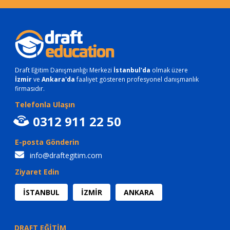
Draft Eğitim Danışmanlığı Merkezi
İstanbul'da
olmak üzere
İzmir
ve
Ankara'da
faaliyet gösteren profesyonel danışmanlık
firmasıdır.
Telefonla Ulaşın
0312 911 22 50
E-posta Gönderin
info@draftegitim.com
Ziyaret Edin
İSTANBUL
İZMİR
ANKARA
DRAFT EĞİTİM