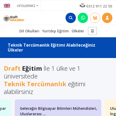
OFİSLERİMİZ
0312 911 22 50
Dil Okulları
Yurtdışı Eğitim
Ülkeler
Teknik Tercümanlık Eğitimi Alabileceğiniz
Ülkeler
Draft
Eğitim
İle 1 ülke ve 1
üniversitede
Teknik Tercümanlık
eğitimi
alabilirsiniz
ayar
Geleceğin Bilgisayar Bilimleri Mühendisleri,
Ulu
Uluslararası ...
İng