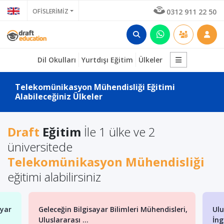
OFİSLERİMİZ
0312 911 22 50
Dil Okulları
Yurtdışı Eğitim
Ülkeler
Telekomünikasyon Mühendisliği Eğitimi
Alabileceğiniz Ülkeler
Draft
Eğitim
İle 1 ülke ve 2
üniversitede
Telekomünikasyon Mühendisliği
eğitimi alabilirsiniz
ayar
Geleceğin Bilgisayar Bilimleri Mühendisleri,
Ulu
Uluslararası ...
İng