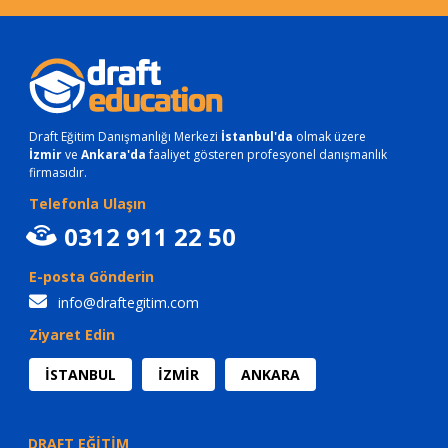
Draft Eğitim Danışmanlığı Merkezi
İstanbul'da
olmak üzere
İzmir
ve
Ankara'da
faaliyet gösteren profesyonel danışmanlık
firmasıdır.
Telefonla Ulaşın
0312 911 22 50
E-posta Gönderin
info@draftegitim.com
Ziyaret Edin
İSTANBUL
İZMİR
ANKARA
DRAFT EĞİTİM