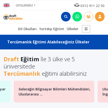
OFİSLERİMİZ
0312 911 22 50
Dil Okulları
Yurtdışı Eğitim
Ülkeler
Tercümanlık Eğitimi Alabileceğiniz Ülkeler
Draft
Eğitim
İle 3 ülke ve 5
üniversitede
Tercümanlık
eğitimi alabilirsiniz
ayar
Geleceğin Bilgisayar Bilimleri Mühendisleri,
Ulu
Uluslararası ...
İng