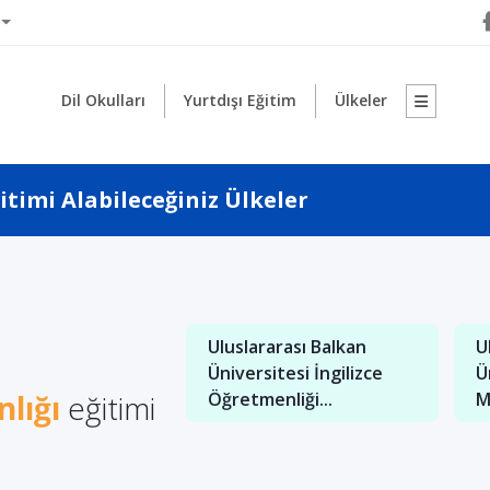
Dil Okulları
Yurtdışı Eğitim
Ülkeler
itimi Alabileceğiniz Ülkeler
1
Uluslararası Balkan
U
: İngilizce İşletme
Üniversitesi İngilizce
Ü
nde Kaliteli Eğitim
lığı
eğitimi
Öğretmenliği...
M