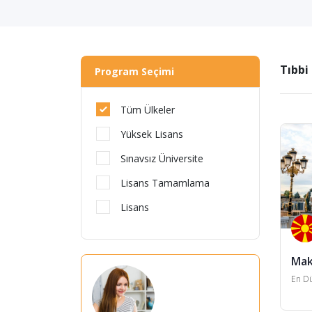
Tıbbi
Program Seçimi
Tüm Ülkeler
Yüksek Lisans
Sınavsız Üniversite
Lisans Tamamlama
Lisans
Mak
En Dü