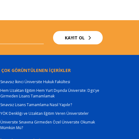
KAYIT OL
 ÇOK GÖRÜNTÜLENEN İÇERİKLER
Sınavsız İkinci Üniversite Hukuk Fakültesi
Hem Uzaktan Eğitim Hem Yurt Dışında Üniversite: Dgs'ye
Girmeden Lisans Tamamlamak
Sınavsız Lisans Tamamlama Nasıl Yapılır?
YÖK Denkliği ve Uzaktan Eğitim Veren Üniversiteler
Üniversite Sınavına Girmeden Özel Üniversite Okumak
Mümkün Mü?