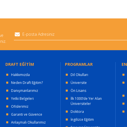
 ve
niz.
DRAFT EĞİTİM
PROGRAMLAR
EN
Hakkımızda
Dil Okulları
Neden Draft Eğitim?
Üniversite
Danışmanlarımız
Ön Lisans
Yetki Belgeleri
İlk 1000’de Yer Alan
Üniversiteler
Ofislerimiz
Doktora
Garanti ve Güvence
İngilizce Eğitim
Anlaşmalı Okullarımız