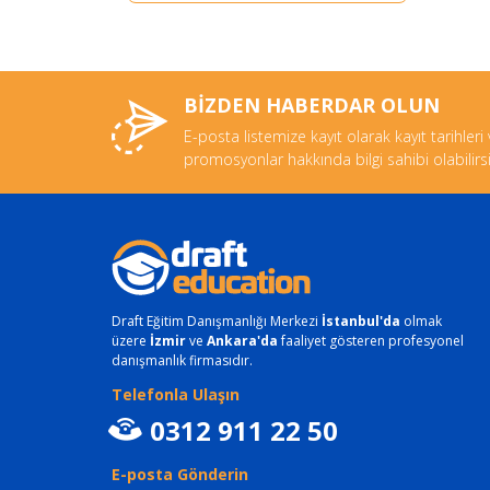
BİZDEN HABERDAR OLUN
E-posta listemize kayıt olarak kayıt tarihleri
promosyonlar hakkında bilgi sahibi olabilirsi
Draft Eğitim Danışmanlığı Merkezi
İstanbul'da
olmak
üzere
İzmir
ve
Ankara'da
faaliyet gösteren profesyonel
danışmanlık firmasıdır.
Telefonla Ulaşın
0312 911 22 50
E-posta Gönderin