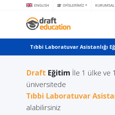
ENGLISH
OFİSLERİMİZ
KURUMSAL
Tıbbi Laboratuvar Asistanlığı Eğ
Draft
Eğitim
İle 1 ülke ve 
a Türkçe
Litvanya'da Yüksek
üniversitede
Polonya
 Ne Diyor?
Lisans Eğitimi Almanın
Eğitimi
a Di...
Tıbbi Laboratuvar Asistan
Avantajları
alabilirsiniz