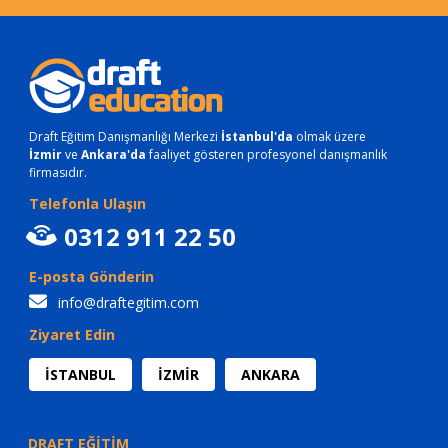
Draft Eğitim Danışmanlığı Merkezi
İstanbul'da
olmak üzere
İzmir
ve
Ankara'da
faaliyet gösteren profesyonel danışmanlık
firmasıdır.
Telefonla Ulaşın
0312 911 22 50
E-posta Gönderin
info@draftegitim.com
Ziyaret Edin
İSTANBUL
İZMİR
ANKARA
DRAFT EĞİTİM