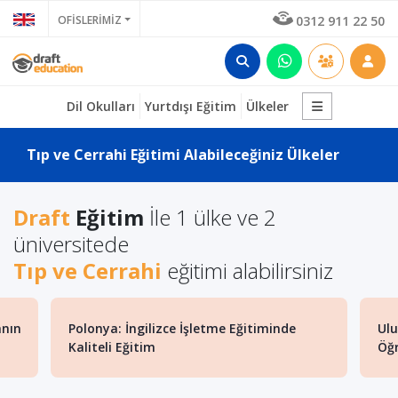
OFİSLERİMİZ
0312 911 22 50
Dil Okulları
Yurtdışı Eğitim
Ülkeler
Tıp ve Cerrahi Eğitimi Alabileceğiniz Ülkeler
Draft
Eğitim
İle 1 ülke ve 2
üniversitede
Tıp ve Cerrahi
eğitimi alabilirsiniz
anın
Polonya: İngilizce İşletme Eğitiminde
Ulu
Kaliteli Eğitim
Öğr